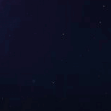
兴澄特种钢铁有限公司3200m3高炉喷煤工程
敬业集团2×1500m3高炉喷煤工程-1
敬业集团2×1500m3高炉喷煤工程-2
宝钢湛江钢铁有限公司2座5050m³配套建设的喷煤工程