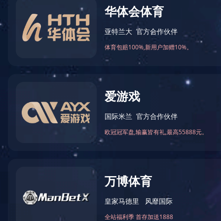
企业新闻
产品技术

高炉喷煤
开云(中国)Kaiyun·官方网站-kaiyun.com
矿渣微
溧阳公司

公司概况
联系方式
企业文化
人力资源

人才招聘
全部分类


开云(中国)Kaiyun·官方网站-kaiyun.com
/
高炉喷煤