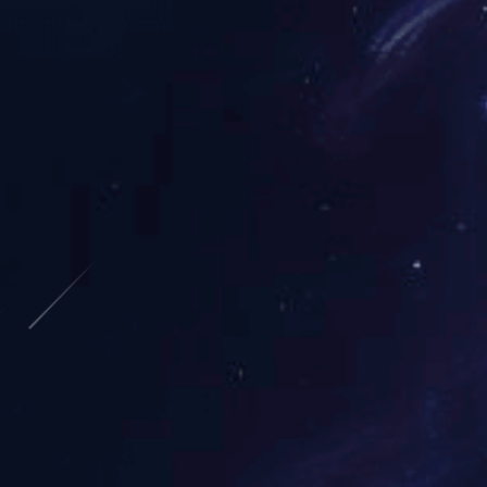
·石灰套筒窑、双膛窑喷煤
·竖炉氧化球团喷煤
·铁合金冶炼喷煤(镍铁、铬铁)
·烧结点火喷煤
·有色金属炉窑喷煤(铜/银/铅冶炼)
·煤粉气化及气体燃料置换
·其他冶金炉窑喷煤