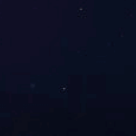
话和姓名等信息)，并安排人员到路口接消防车，以使消防队
员把握火灾情况和尽快抵达，采取相应的灭火措施，抓住救灾
时机。
第十一条火灾应急总指挥、副指挥和现场指挥在接到火警
后应在第一时间内赶赴火灾现场指挥扑救工作，切断办公区的
电源，同时保证消防设施正常运转。
第十二条火灾警报拉响后各部门应立即切断电源，并组织
本部门人员撤离到安全区域待命。
第四章 火灾的灭火扑救工作
第十三条火灾应急总指挥根据现场的情况对消防突击队进
行初步分工，分别成立灭火组、供水组、抢救组、后勤组等各
个小组，做好消防队到来之前的辅助性工作，如火灾情况的调
查、人员受困情况的初步估计、各消防设备的准备就绪、救灾
道路的畅通等，并随时与消防队保持联系以汇报情况。
第十四条消防队赶到时，应急总指挥和现场总指挥应立即