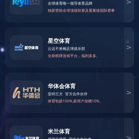

开云(中国)Kaiyun·官方网站-kaiyun.com
走进大峘

企业简介
组织机构
发展历程
荣誉资质
愿景和使命
企业新闻
产品技术

高炉喷煤
开云(中国)Kaiyun·官方网站-kaiyun.com
矿渣微
粉
活性石灰
环保工程
电池级碳酸锂制备工程
溧阳公司

公司概况
联系方式
企业文化
人力资源

人才招聘
资讯分类

