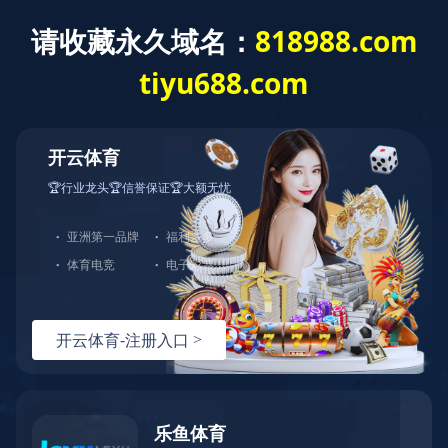
开云(中国)Kaiyun·官方网站-kaiyun.com
走进大峘
企业简介
组织机构
发展历程
荣誉资质
愿景和使命
企业新闻
产品技术
高炉喷煤
开云(中国)Kaiyun·官方网站-kaiyun.com
矿渣微
粉
活性石灰
环保工程
电池级碳酸锂制备工程
溧阳公司
公司概况
联系方式
企业文化
人力资源
人才招聘