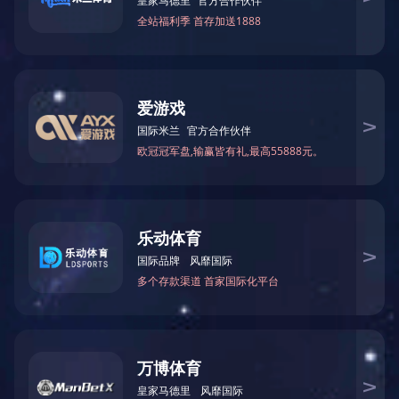
开云(中国)Kaiyun·官方网站-kaiyun.com
/
通知公告
/
消防应急预案
消防应急预案
分类：
通知公告
作者：
来源：
发布时间：
2013-04-19 14:34
访问量：
【概要描述】
江苏开云(中国)Kaiyun·官方网站-kaiyun.com 有
限公司消防应急预案 第一章总则 第一条为了避免火灾事
故发生造成现场混乱，贻误救灾时机，造成重大人员伤亡和财
产损失;明确各职能部门在火灾发生时的职责和分工，结合公