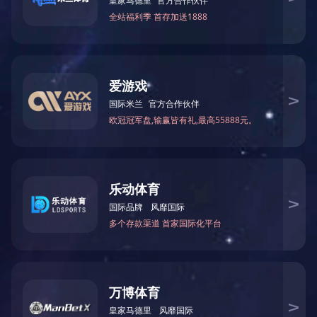
开云(中国)Kaiyun·官方网站-kaiyun.com
/
新闻中心
/
喜报! 开云(中国)Kaiyun·官方网站-kaiyun.com 荣获中国机械冶
金建材职工技术协会多项荣誉!
喜报! 开云(中国)Kaiyun·官方
网站-kaiyun.com 荣获中国机
械冶金建材职工技术协会多项
荣誉!
分类：
新闻中心
作者：
来源：