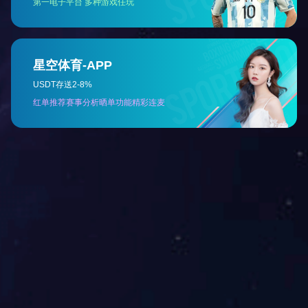
作者：
来源：
发布时间：
2025-09-30 16:59
访问量：
详情
近日，从中国机械冶金建材职工技术协会传来喜讯，
开云(中国)Kaiyun·官方网站-kaiyun.com 有限公司荣获
全国机械冶金建材行业工会经济技术工作先进单位；命
名张威同志全国机械冶金建材行业工匠。
近年来，开云(中国)Kaiyun·官方网站-kaiyun.com 通过
举办《大峘讲堂》，举行“传承初心，匠心筑梦”劳模先
进事迹报告会等方式，弘扬劳模精神、劳动精神、工匠
精神，让劳模先进和身边好故事感召职工学本领、连内
功，强化示范引领成效。广泛发动工程技术人员针对技
术革新、发展瓶颈的专业技术问题进行专题研究，形成
高质量创新成果。充分发挥创新工作室的辐射作用，培
养职工学习能力、创新能力、创优能力。建立师徒结对
机制，为职场新人铺就成长“快车道”。连续六年举办工