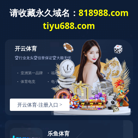
开云(中国)Kaiyun·官方网站-kaiyun.com
走进大峘
企业简介
组织机构
发展历程
荣誉资质
愿景和使命
企业新闻
产品技术
高炉喷煤
开云(中国)Kaiyun·官方网站-kaiyun.com
矿渣微
粉
活性石灰
环保工程
电池级碳酸锂制备工程
溧阳公司
公司概况
联系方式
企业文化
人力资源
人才招聘