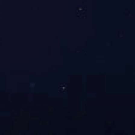
许。
会议由集团公司副总经理朱炳安主持。首先，全体员工共同
观看大峘乔迁20周年纪念视频。视频以“廿载砺行 ‘峘’越新
程”为主题，通过珍贵的历史影像、鲜活的项目案例、家文化
的真情回溯，生动再现了二十年来，集团在技术创新、市场拓
展、人才建设、党建文化等方面的发展轨迹，从单一业务向多
元领域延伸，从团队组建到人才高地筑牢，一幕幕画面唤起了
在场员工的共同回忆。
会上，全体员工还观看了卢显忠董事长制作的微视频合集。
播放前，卢显忠董事长发表深情讲话，以 “三个一” 高度凝练
大峘二十年的奋斗成果：“打造了一个有竞争力的市场，建立
了一个能打硬仗的队伍，树立了一个负责任的形象”。微视频
仿佛一幅立体的 “大峘发展画卷” 在众人眼前展开，生动再现
了近年来大峘的发展足迹，每一段影像、每一个瞬间，都像一
把钥匙，打开了大峘人记忆的闸门，现场响起热烈掌声。
微视频播放结束后，会议邀请喷煤工程部部长陈亚和工程审
计部副主任工程师吴敏代表干部职工分享心声，两位代表通过
讲述亲身经历，道出了大峘人“敢攻坚、有归属”的共同心声，
让 “与大峘同奋斗、共成长” 的信念在每个人心中愈发坚定。
最后，集团董事长、党委书记杜刚发表讲话。杜刚董事长在
讲话中指出，乔迁二十周年是大峘发展历程中具有纪念价值与