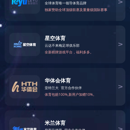

开云(中国)Kaiyun·官方网站-kaiyun.com
走进大峘

企业简介
组织机构
发展历程
荣誉资质
愿景和使命
企业新闻
产品技术

高炉喷煤
开云(中国)Kaiyun·官方网站-kaiyun.com
矿渣微
粉
活性石灰
环保工程
电池级碳酸锂制备工程
溧阳公司

公司概况
联系方式
企业文化
人力资源

人才招聘
全部分类

