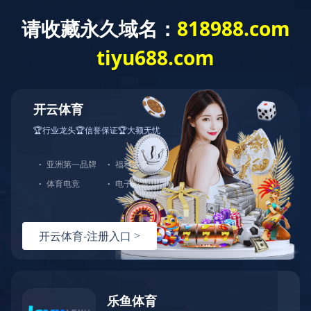
开云(中国)Kaiyun·官方网站-kaiyun.com
走进大峘
企业简介
组织机构
发展历程
荣誉资质
愿景和使命
企业新闻
产品技术
高炉喷煤
开云(中国)Kaiyun·官方网站-kaiyun.com
矿渣微
粉
活性石灰
环保工程
电池级碳酸锂制备工程
溧阳公司
公司概况
联系方式
企业文化
人力资源
人才招聘