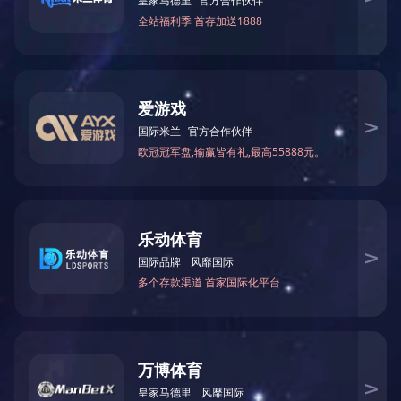
开云(中国)Kaiyun·官方网站-kaiyun.com
/
高炉喷煤
高炉喷煤
分类：
产品技术
发布时间：
2018-01-30 00:00:00
访问量：
0
概要:
概要:
详情
高炉喷煤
一、简介
开云(中国)Kaiyun·官方网站-kaiyun.com 在煤粉制备、全