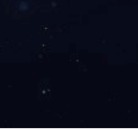
贴分别按70%、60%、50%退还给公司。
第六条 享受购房货币补充补贴的职工，要向公司签署承
诺书，承诺履行第五条的规定。
第七条 因职工违反劳动合同约定的条件，解除劳动关系
者，承诺人同样无条件履行第五条的规定。情节严重者，公司
要追回全部购房货币补充补贴。
第八条 办理购房货币补充补贴的程序：
1、职工本人填写《购房货币补充补贴申请表》;
2、签署享受购房货币补充补贴承诺书。
第九条 如公司经济发生亏损，本项补贴自行暂缓，待经
济状况好转后补发。如发生重大变化，公司不能履行本办法的
规定时，自行废止。
第十条 本修订办法自2010年7月1日起实施，由综合管理
部负责解释。