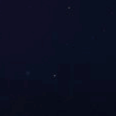
第10个年度的最后一个月，将差额补齐，累计购房货币补
充补贴为8万元。
4、对已享受公司住房贷款贴息和住房基金奖励补贴的个
别职工，可转申请享受现行补贴，但对已领取的奖励和贴息金
额视为提前借支，待今后以工作年限抵扣完后再逐月续享差额
部分。
5、补贴年限由原来的15年缩短为10年后，政策衔接办法
为：根据南京市住房货币补贴入帐封顶的规定，对分段按月补
贴的追加补差部分，以封顶数额逐月补足为止。
6、单身职工享受购房货币补充补贴之日起6个月内，自行
搬离集体宿舍，以利腾空宿舍给他人使用。否则，扣减超期居
住集体宿舍期内的购房补充补贴。
7、职工领取购房货币补充补贴，按南京市住房货币补贴
管理办法执行。
第五条 职工享受购房货币补充补贴后，为公司的服务期
限不能少于15年。对工作在5年以下(含5年)、5～10年(含10
年)、10～15年(含15年)离开公司的，已享受的购房货币补充补