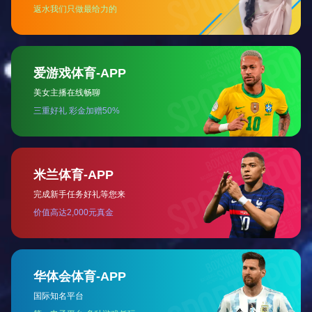
有限公司
分类：
通知公告
作者：
来源：
发布时间：
2010-05-05 14:37
访问量：
详情
近年来，公司一大批年轻职工已经购房安家，大家共同反
映还贷压力较大。为了缓解这部分职工的经济压力，以利于有
更好的精神状况投身于工作之中，在考虑到公司经济承受能力
的前提下，公司决定将职工购房货币补充补贴，由原来的补贴
期限15年缩短为10年，并修订了《职工购房货币补充补贴实施
办法》，现将该《办法》印发给你们，特此通知。
二○一○年五月五日
附：《职工购房货币补充补贴实施办法》
江苏开云(中国)Kaiyun·官方网站-kaiyun.com 有限公司