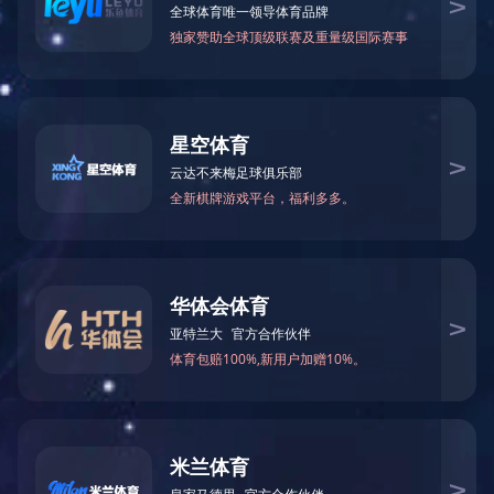

开云(中国)Kaiyun·官方网站-kaiyun.com
走进大峘

企业简介
组织机构
发展历程
荣誉资质
愿景和使命
企业新闻
产品技术

高炉喷煤
开云(中国)Kaiyun·官方网站-kaiyun.com
矿渣微
粉
活性石灰
环保工程
电池级碳酸锂制备工程
溧阳公司

公司概况
联系方式
企业文化
人力资源

人才招聘
资讯分类

