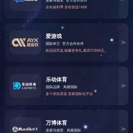
开云(中国)Kaiyun·官方网站-kaiyun.com
/
通知公告
/
关于指定机票代理机构的通知
关于指定机票代理机构的通知
分类：
通知公告
作者：
来源：
发布时间：
2010-01-15 14:39
访问量：
【概要描述】
各部室： 据公司《差旅规定》，更好规范员
工差旅的管理和调控，享受到机票费用上的最大优惠，合理控
制差旅费用，也给公司员工更便捷的订票途径，公司指定“大
唐商旅管理公司”为公务差旅机票的唯一办理机构。 订票